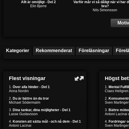
Allt är omöjligt - Del 2
Varför mår vi så dåligt när vi har d
Elin Bjerre
bra?
Nils Simonsson
Motiv
Kategorier
Rekommenderat
Föreläsningar
Förel
Flest visningar
Högst be
1.
Över alla hinder - Del 1
1.
Mental Fulfil
Anna Nordin
Claes Hellgren
2.
Du är bättre än du tror
2.
Konsumentr
Michael Södermalm
Sven Martinger
3.
Dina tankar, dina möjligheter - Del 1
3.
Bättre möten
Lasse Gustavsson
Antoni Lacinai
4.
Konsten att sätta mål - och nå dem - Del 1
4.
Fordringar 
Antoni Lacinai
Sven Martinger