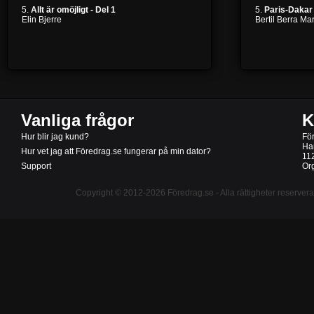
5.
Allt är omöjligt - Del 1
5.
Paris-Dakar 
Elin Bjerre
Bertil Berra M
Vanliga frågor
K
Hur blir jag kund?
Fö
Ha
Hur vet jag att Föredrag.se fungerar på min dator?
11
Support
Or
Copyright © 2012-2026
Föredrag.se
- Alla rättigheter reserver