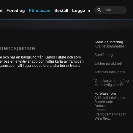
rt
Föredrag
Föreläsare
Beställ
Logga in
Samtliga föredrag
Kvalitetssamhället
 trendspanare
Spelifiering
se och har en bakgrund från Kairos Future och som
er oss en effektiv snabb och tydlig karta av framtiden
Jakten på äkthet!
anisation vill ligga steget före andra bör ni lyssna
Artificiell intelligens
Vad skapar framgång i 
föränderlig värld?
Föreläser om
Artificiell intelligens
Bemötande
Datorer
Framtid
Framtidsmarknader
Visa fler...