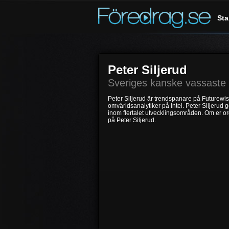
Sta
Peter Siljerud
Sveriges kanske vassaste
Peter Siljerud är trendspanare på Futurewi
omvärldsanalytiker på Intel. Peter Siljerud g
inom flertalet utvecklingsområden. Om er org
på Peter Siljerud.