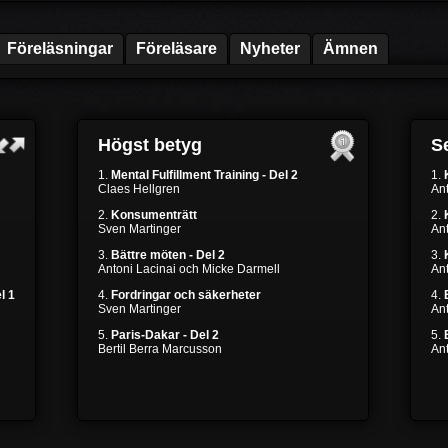
Föreläsningar
Föreläsare
Nyheter
Ämnen
Högst betyg
Se
1.
Mental Fulfillment Training - Del 2
1.
Claes Hellgren
Ant
2.
Konsumenträtt
2.
Sven Martinger
Ant
3.
Bättre möten - Del 2
3.
Antoni Lacinai och Micke Darmell
Ant
l 1
4.
Fordringar och säkerheter
4.
Sven Martinger
An
5.
Paris-Dakar - Del 2
5.
Bertil Berra Marcusson
An