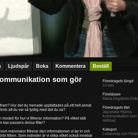
n
Ljudspår
Boka
Kommentera
Beställ
 Kommunikation som gör
Föredragets längd
14 min
Föreläsare
Maria Engström-Erik
ått fram? Hur det du menade uppfattades på ett helt annat
Föredragets titel
 trots att du var så tydlig med det du sa?
Jag pratar Hjärna -
Kommunikation som 
odell för hur vi filtrerar information? På vilket sätt
skillnad
an kan passera dessa filter?
Kategori
som människor filtrerar den informationen vi tar in och
Ledarskap och Förän
rbi filtren. Som individer är vi olika vilket också innebär