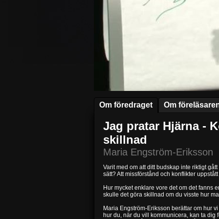
Om föredraget
Om föreläsare
Jag pratar Hjärna -
skillnad
Maria Engström-Eriksson
Varit med om att ditt budskap inte riktigt g
sätt? Att missförstånd och konflikter uppstått
Hur mycket enklare vore det om det fanns en m
skulle det göra skillnad om du visste hur m
Maria Engström-Eriksson berättar om hur vi 
hur du, när du vill kommunicera, kan ta dig fö