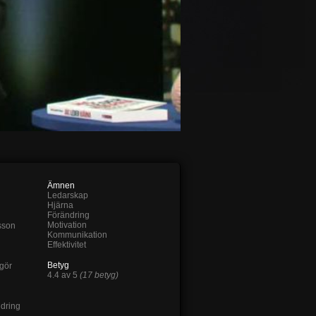
Ämnen
Ledarskap
Hjärna
Förändring
Motivation
sson
Kommunikation
Effektivitet
Betyg
gör
4.4 av 5
(17 betyg)
dring