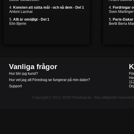
4.
Konsten att sätta mål - och nå dem - Del 1
4.
Fordringar 
Antoni Lacinai
Sven Martinger
5.
Allt är omöjligt - Del 1
5.
Paris-Dakar 
Elin Bjerre
Bertil Berra M
Vanliga frågor
K
Hur blir jag kund?
Fö
Ha
Hur vet jag att Föredrag.se fungerar på min dator?
11
Support
Or
Copyright © 2012-2026
Föredrag.se
- Alla rättigheter reserver