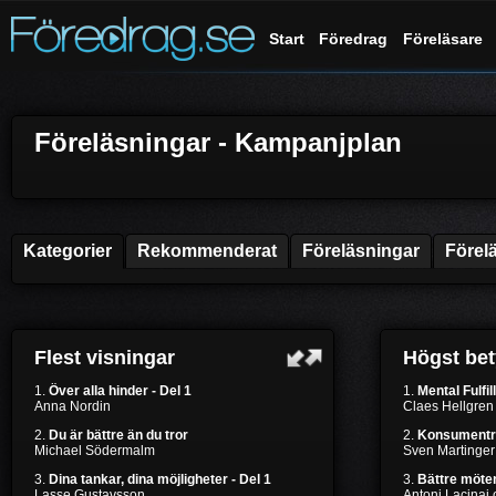
Start
Föredrag
Föreläsare
Föreläsningar - Kampanjplan
Kategorier
Rekommenderat
Föreläsningar
Förel
Flest visningar
Högst be
1.
Över alla hinder - Del 1
1.
Mental Fulfil
Anna Nordin
Claes Hellgren
2.
Du är bättre än du tror
2.
Konsumentr
Michael Södermalm
Sven Martinger
3.
Dina tankar, dina möjligheter - Del 1
3.
Bättre möten
Lasse Gustavsson
Antoni Lacinai