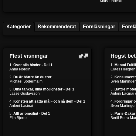
Mats Lindvall
Kategorier
Rekommenderat
Föreläsningar
Förel
Flest visningar
Högst be
1.
Över alla hinder - Del 1
1.
Mental Fulfil
Anna Nordin
Claes Hellgren
2.
Du är bättre än du tror
2.
Konsumentr
Michael Södermalm
Sven Martinger
3.
Dina tankar, dina möjligheter - Del 1
3.
Bättre möten
Lasse Gustavsson
Antoni Lacinai
4.
Konsten att sätta mål - och nå dem - Del 1
4.
Fordringar 
Antoni Lacinai
Sven Martinger
5.
Allt är omöjligt - Del 1
5.
Paris-Dakar 
Elin Bjerre
Bertil Berra M