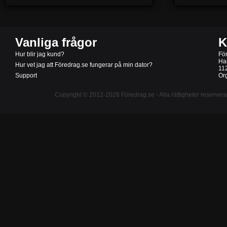
Vanliga frågor
K
Hur blir jag kund?
Fö
Ha
Hur vet jag att Föredrag.se fungerar på min dator?
11
Support
Or
Copyright © 2012-2026
Föredrag.se
- Alla rättigheter reserver