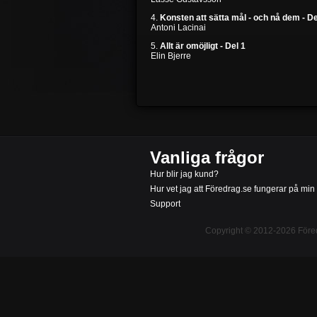
4.
Konsten att sätta mål - och nå dem - De
Antoni Lacinai
5.
Allt är omöjligt - Del 1
Elin Bjerre
Vanliga frågor
Hur blir jag kund?
Hur vet jag att Föredrag.se fungerar på min
Support
Copyright © 2012-2026
Före