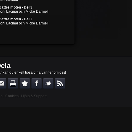
Bättre möten - Del 3
toni Lacinai och Micke Darmell
Bättre möten - Del 2
toni Lacinai och Micke Darmell
ela
r kan du enkelt tipsa dina vänner om oss!
bb
|
Cookies
|
Hjälp & Support