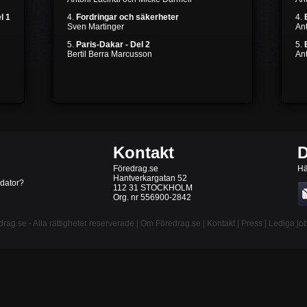
l 1
4.
Fordringar och säkerheter
4.
Sven Martinger
An
5.
Paris-Dakar - Del 2
5.
Bertil Berra Marcusson
An
Kontakt
D
Föredrag.se
Hä
Hantverkargatan 52
 dator?
112 31 STOCKHOLM
Org. nr 556900-2842
drag.se
- Alla rättigheter reserverade |
Om Föredrag.se
|
Kontakt
|
Press
|
Lediga jo