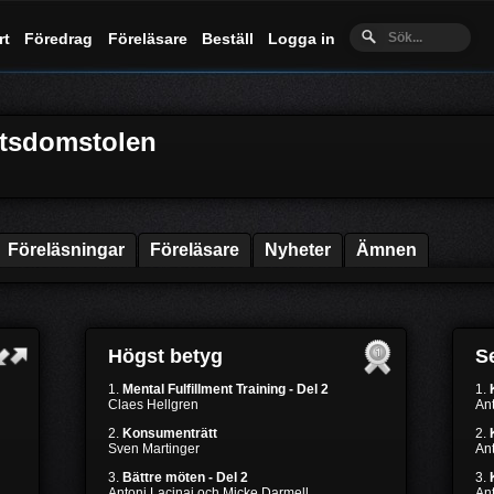
rt
Föredrag
Föreläsare
Beställ
Logga in
etsdomstolen
Föreläsningar
Föreläsare
Nyheter
Ämnen
Högst betyg
Se
1.
Mental Fulfillment Training - Del 2
1.
Claes Hellgren
Ant
2.
Konsumenträtt
2.
Sven Martinger
Ant
3.
Bättre möten - Del 2
3.
Antoni Lacinai och Micke Darmell
Ant