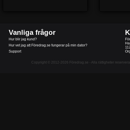
Vanliga frågor
K
Hur blir jag kund?
Fö
Ha
Hur vet jag att Föredrag.se fungerar på min dator?
11
Support
Or
Copyright © 2012-2026
Föredrag.se
- Alla rättigheter reserver