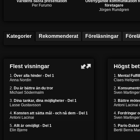
Världens bästa presentation
Övertygande kommunikation f
Per Furumo
företagare
Jörgen Rundgren
Kategorier
Rekommenderat
Föreläsningar
Förel
Flest visningar
Högst be
1.
Över alla hinder - Del 1
1.
Mental Fulfil
Anna Nordin
Claes Hellgren
2.
Du är bättre än du tror
2.
Konsumentr
Michael Södermalm
Sven Martinger
3.
Dina tankar, dina möjligheter - Del 1
3.
Bättre möten
Lasse Gustavsson
Antoni Lacinai
4.
Konsten att sätta mål - och nå dem - Del 1
4.
Fordringar 
Antoni Lacinai
Sven Martinger
5.
Allt är omöjligt - Del 1
5.
Paris-Dakar 
Elin Bjerre
Bertil Berra M