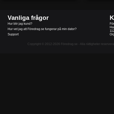
Vanliga frågor
K
Hur blir jag kund?
Fö
Ha
Hur vet jag att Föredrag.se fungerar på min dator?
11
Support
Or
Copyright © 2012-2026
Föredrag.se
- Alla rättigheter reserver