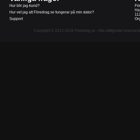
Hur blir jag kund?
Fö
Ha
Hur vet jag att Föredrag.se fungerar på min dator?
11
Support
Or
Copyright © 2012-2026
Föredrag.se
- Alla rättigheter reserver