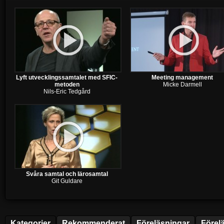
Lyft utvecklingssamtalet med SFIC-
Meeting management
metoden
Micke Darmell
Nils-Eric Tedgård
Svåra samtal och lärosamtal
Git Guldare
Kategorier
Rekommenderat
Föreläsningar
Förel