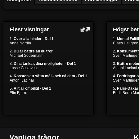
Flest visningar
Högst be
1.
Över alla hinder - Del 1
1.
Mental Fulfil
Anna Nordin
Claes Hellgren
2.
Du är bättre än du tror
2.
Konsumentr
Michael Södermalm
Sven Martinger
3.
Dina tankar, dina möjligheter - Del 1
3.
Bättre möten
Lasse Gustavsson
Antoni Lacinai
4.
Konsten att sätta mål - och nå dem - Del 1
4.
Fordringar 
Antoni Lacinai
Sven Martinger
5.
Allt är omöjligt - Del 1
5.
Paris-Dakar 
Elin Bjerre
Bertil Berra M
Vanliga frågor
K