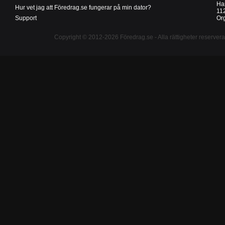
Ha
Hur vet jag att Föredrag.se fungerar på min dator?
11
Support
Or
Copyright © 2012-2026
Föredrag.se
- Alla rättigheter reserver