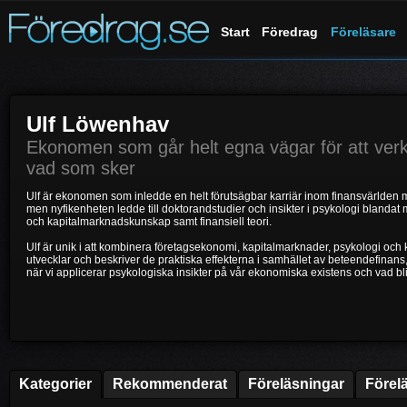
Start
Föredrag
Föreläsare
Ulf Löwenhav
Ekonomen som går helt egna vägar för att verkl
vad som sker
Ulf är ekonomen som inledde en helt förutsägbar karriär inom finansvärlden
men nyfikenheten ledde till doktorandstudier och insikter i psykologi bland
och kapitalmarknadskunskap samt finansiell teori.
Ulf är unik i att kombinera företagsekonomi, kapitalmarknader, psykologi oc
utvecklar och beskriver de praktiska effekterna i samhället av beteendefinans
när vi applicerar psykologiska insikter på vår ekonomiska existens och vad bli
Kategorier
Rekommenderat
Föreläsningar
Förel