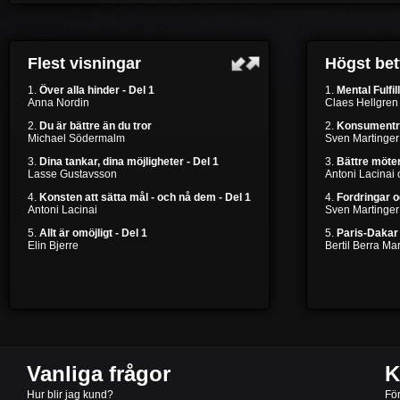
Flest visningar
Högst be
1.
Över alla hinder - Del 1
1.
Mental Fulfil
Anna Nordin
Claes Hellgren
2.
Du är bättre än du tror
2.
Konsumentr
Michael Södermalm
Sven Martinger
3.
Dina tankar, dina möjligheter - Del 1
3.
Bättre möten
Lasse Gustavsson
Antoni Lacinai
4.
Konsten att sätta mål - och nå dem - Del 1
4.
Fordringar 
Antoni Lacinai
Sven Martinger
5.
Allt är omöjligt - Del 1
5.
Paris-Dakar 
Elin Bjerre
Bertil Berra M
Vanliga frågor
K
Hur blir jag kund?
Fö