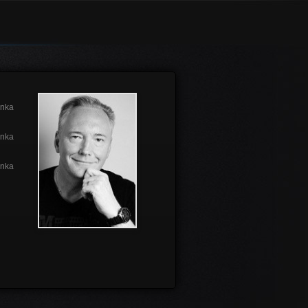
änka
änka
änka