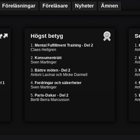
Föreläsningar
Föreläsare
Nyheter
Ämnen
Högst betyg
Se
1.
Mental Fulfillment Training - Del 2
1.
Claes Hellgren
Ant
2.
Konsumenträtt
2.
Sven Martinger
Ant
3.
Bättre möten - Del 2
3.
Antoni Lacinai och Micke Darmell
Ant
l 1
4.
Fordringar och säkerheter
4.
Sven Martinger
An
5.
Paris-Dakar - Del 2
5.
Bertil Berra Marcusson
An