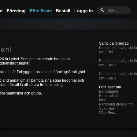
rt
Föredrag
Föreläsare
Beställ
Logga in
Samtliga föredrag
Polisen som vågade t
 om!
om - Del 1
6 år i yrket. Som polis arbetade han inom
Polisen som vågade t
gdomsbrottslighet.
om - Del 2
er tio år förbyggde rasism och främlingsfientlighet.
Polisen som vågade t
om - Del 3
 bland annat om att bemöta sina egna fördomar och
er för att få ett så bra liv som möjligt.
Föreläser om
Bemötande
a som människor och grupp.
Kriminalitet
Mod
Personlig utveckling
Säkerhet
Visa fler...