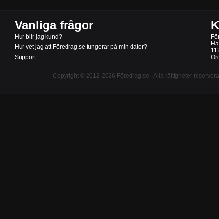
Vanliga frågor
K
Hur blir jag kund?
Fö
Ha
Hur vet jag att Föredrag.se fungerar på min dator?
11
Support
Or
Copyright © 2012-2026
Föredrag.se
- Alla rättigheter reserver