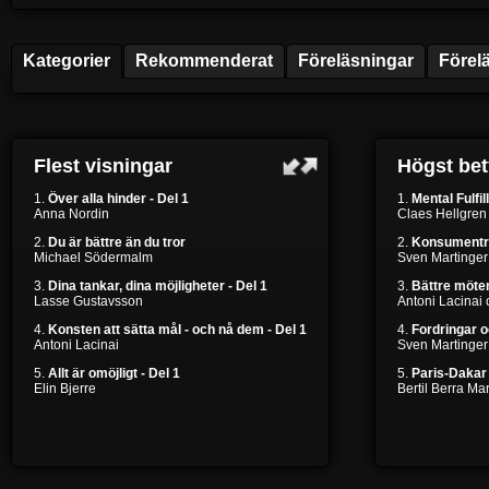
Kategorier
Rekommenderat
Föreläsningar
Förel
Flest visningar
Högst be
1.
Över alla hinder - Del 1
1.
Mental Fulfil
Anna Nordin
Claes Hellgren
2.
Du är bättre än du tror
2.
Konsumentr
Michael Södermalm
Sven Martinger
3.
Dina tankar, dina möjligheter - Del 1
3.
Bättre möten
Lasse Gustavsson
Antoni Lacinai
4.
Konsten att sätta mål - och nå dem - Del 1
4.
Fordringar 
Antoni Lacinai
Sven Martinger
5.
Allt är omöjligt - Del 1
5.
Paris-Dakar 
Elin Bjerre
Bertil Berra M