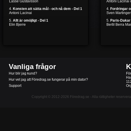
Lasse Gustavsson
Antoni Lacinai
4.
Konsten att sätta mål - och nå dem - Del 1
4.
Fordringar 
Antoni Lacinai
Sven Martinger
5.
Allt är omöjligt - Del 1
5.
Paris-Dakar 
Elin Bjerre
Bertil Berra M
Vanliga frågor
K
Hur blir jag kund?
Fö
Ha
Hur vet jag att Föredrag.se fungerar på min dator?
11
Support
Or
Copyright © 2012-2026
Föredrag.se
- Alla rättigheter reserver