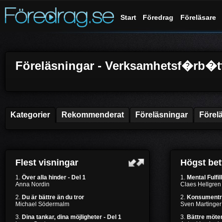
Start
Föredrag
Föreläsare
Föreläsningar - Verksamhetsf�rb�t
Kategorier
Rekommenderat
Föreläsningar
Förel
Flest visningar
Högst be
1.
Över alla hinder - Del 1
1.
Mental Fulfil
Anna Nordin
Claes Hellgren
2.
Du är bättre än du tror
2.
Konsumentr
Michael Södermalm
Sven Martinger
3.
Dina tankar, dina möjligheter - Del 1
3.
Bättre möten