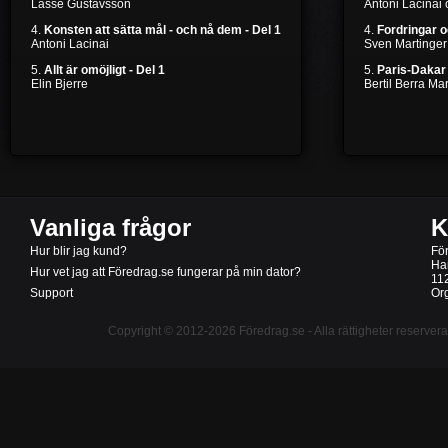
Lasse Gustavsson
Antoni Lacinai
4.
Konsten att sätta mål - och nå dem - Del 1
4.
Fordringar 
Antoni Lacinai
Sven Martinger
5.
Allt är omöjligt - Del 1
5.
Paris-Dakar 
Elin Bjerre
Bertil Berra M
Vanliga frågor
K
Hur blir jag kund?
Fö
Ha
Hur vet jag att Föredrag.se fungerar på min dator?
11
Support
Or
Copyright © 2012-2026
Föredrag.se
- Alla rättigheter reserver