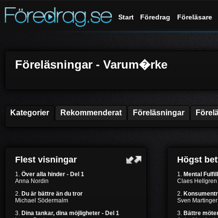
Start
Föredrag
Föreläsare
Föreläsningar - Varum�rke
Kategorier
Rekommenderat
Föreläsningar
Förel
Flest visningar
Högst be
1.
Över alla hinder - Del 1
1.
Mental Fulfil
Anna Nordin
Claes Hellgren
2.
Du är bättre än du tror
2.
Konsumentr
Michael Södermalm
Sven Martinger
3.
Dina tankar, dina möjligheter - Del 1
3.
Bättre möten