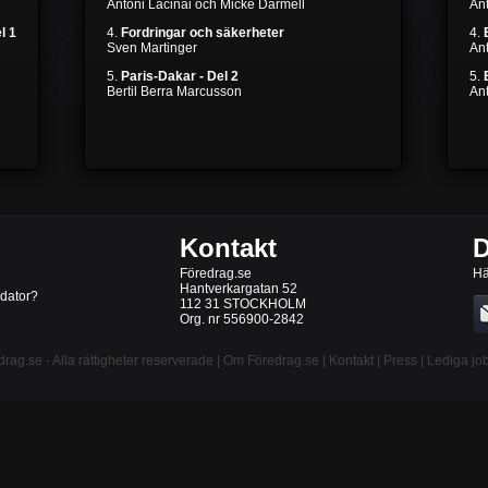
Antoni Lacinai och Micke Darmell
Ant
l 1
4.
Fordringar och säkerheter
4.
Sven Martinger
An
5.
Paris-Dakar - Del 2
5.
Bertil Berra Marcusson
An
Kontakt
D
Föredrag.se
Hä
Hantverkargatan 52
 dator?
112 31 STOCKHOLM
Org. nr 556900-2842
drag.se
- Alla rättigheter reserverade |
Om Föredrag.se
|
Kontakt
|
Press
|
Lediga jo