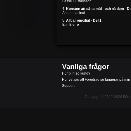
Lasse Gustavsson
4.
Konsten att sätta mål - och nå dem - De
Antoni Lacinai
5.
Allt är omöjligt - Del 1
Elin Bjerre
Vanliga frågor
Hur blir jag kund?
Hur vet jag att Föredrag.se fungerar på min
Support
Copyright © 2012-2026
Före