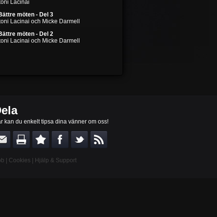
oni Lacinai
Bättre möten - Del 3
toni Lacinai och Micke Darmell
Bättre möten - Del 2
toni Lacinai och Micke Darmell
ela
r kan du enkelt tipsa dina vänner om oss!
bb
|
Cookies
|
Hjälp & Support