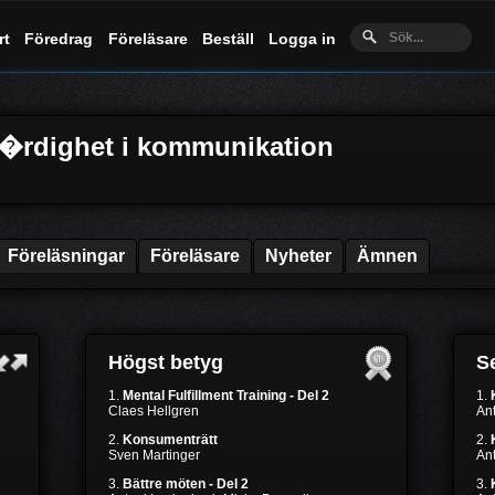
rt
Föredrag
Föreläsare
Beställ
Logga in
v�rdighet i kommunikation
Föreläsningar
Föreläsare
Nyheter
Ämnen
Högst betyg
Se
1.
Mental Fulfillment Training - Del 2
1.
Claes Hellgren
Ant
2.
Konsumenträtt
2.
Sven Martinger
Ant
3.
Bättre möten - Del 2
3.