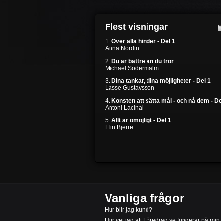
Flest visningar
1.
Över alla hinder - Del 1
Anna Nordin
2.
Du är bättre än du tror
Michael Södermalm
3.
Dina tankar, dina möjligheter - Del 1
Lasse Gustavsson
4.
Konsten att sätta mål - och nå dem - De
Antoni Lacinai
5.
Allt är omöjligt - Del 1
Elin Bjerre
Vanliga frågor
Hur blir jag kund?
Hur vet jag att Föredrag.se fungerar på min