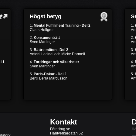
Högst betyg
Se
1.
Mental Fulfillment Training - Del 2
1.
Claes Hellgren
Ant
2.
Konsumenträtt
2.
Sven Martinger
Ant
3.
Bättre möten - Del 2
3.
Antoni Lacinai och Micke Darmell
Ant
l 1
4.
Fordringar och säkerheter
4.
Sven Martinger
An
5.
Paris-Dakar - Del 2
5.
Bertil Berra Marcusson
An
Kontakt
D
Föredrag.se
Hä
Hantverkargatan 52
 dator?