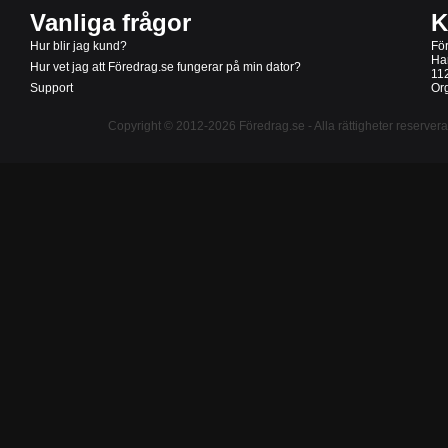
Vanliga frågor
K
Hur blir jag kund?
Fö
Ha
Hur vet jag att Föredrag.se fungerar på min dator?
11
Support
Or
Copyright © 2012-2026
Föredrag.se
- Alla rättigheter reserver