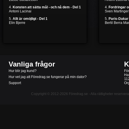
4.
Konsten att sätta mål - och nå dem - Del 1
4.
Fordringar 
Antoni Lacinai
Sven Martinger
5.
Allt är omöjligt - Del 1
5.
Paris-Dakar 
Elin Bjerre
Bertil Berra M
Vanliga frågor
K
Hur blir jag kund?
Fö
Ha
Hur vet jag att Föredrag.se fungerar på min dator?
11
Support
Or
Copyright © 2012-2026
Föredrag.se
- Alla rättigheter reserver