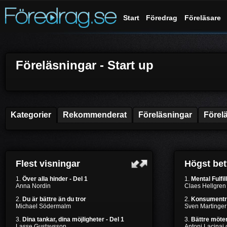
Start
Föredrag
Föreläsare
Föreläsningar - Start up
Kategorier
Rekommenderat
Föreläsningar
Förel
Flest visningar
Högst be
1.
Över alla hinder - Del 1
1.
Mental Fulfil
Anna Nordin
Claes Hellgren
2.
Du är bättre än du tror
2.
Konsumentr
Michael Södermalm
Sven Martinger
3.
Dina tankar, dina möjligheter - Del 1
3.
Bättre möten
Lasse Gustavsson
Antoni Lacinai