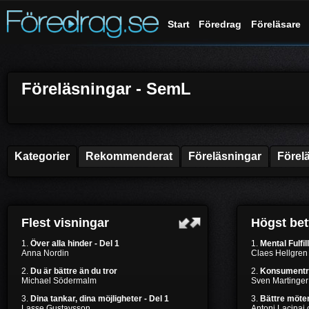
Start
Föredrag
Föreläsare
Föreläsningar - SemL
Kategorier
Rekommenderat
Föreläsningar
Förel
Flest visningar
Högst be
1.
Över alla hinder - Del 1
1.
Mental Fulfil
Anna Nordin
Claes Hellgren
2.
Du är bättre än du tror
2.
Konsumentr
Michael Södermalm
Sven Martinger
3.
Dina tankar, dina möjligheter - Del 1
3.
Bättre möten
Lasse Gustavsson
Antoni Lacinai