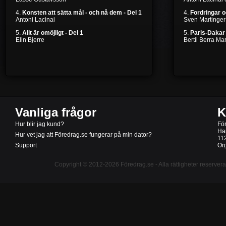
4.
Konsten att sätta mål - och nå dem - Del 1
4.
Fordringar 
Antoni Lacinai
Sven Martinger
5.
Allt är omöjligt - Del 1
5.
Paris-Dakar 
Elin Bjerre
Bertil Berra M
Vanliga frågor
K
Hur blir jag kund?
Fö
Ha
Hur vet jag att Föredrag.se fungerar på min dator?
11
Support
Or
Copyright © 2012-2026
Föredrag.se
- Alla rättigheter reserver