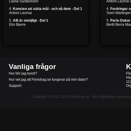
Lasse Gustavsson
Antoni Lacinai
4.
Konsten att sätta mål - och nå dem - Del 1
4.
Fordringar 
Antoni Lacinai
Sven Martinger
5.
Allt är omöjligt - Del 1
5.
Paris-Dakar 
Elin Bjerre
Bertil Berra M
Vanliga frågor
K
Hur blir jag kund?
Fö
Ha
Hur vet jag att Föredrag.se fungerar på min dator?
11
Support
Or
Copyright © 2012-2026
Föredrag.se
- Alla rättigheter reserver