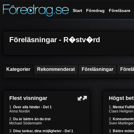
Start
Föredrag
Föreläsare
Föreläsningar - R�stv�rd
Kategorier
Rekommenderat
Föreläsningar
Förel
Flest visningar
Högst be
1.
Över alla hinder - Del 1
1.
Mental Fulfil
Anna Nordin
Claes Hellgren
2.
Du är bättre än du tror
2.
Konsumentr
Michael Södermalm
Sven Martinger
3.
Dina tankar, dina möjligheter - Del 1
3.
Bättre möten