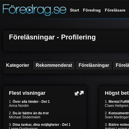
Start
Föredrag
Föreläsare
Föreläsningar - Profilering
Kategorier
Rekommenderat
Föreläsningar
Förel
Flest visningar
Högst be
1.
Över alla hinder - Del 1
1.
Mental Fulfil
Anna Nordin
Claes Hellgren
2.
Du är bättre än du tror
2.
Konsumentr
Michael Södermalm
Sven Martinger
3.
Dina tankar, dina möjligheter - Del 1
3.
Bättre möten
Lasse Gustavsson
Antoni Lacinai