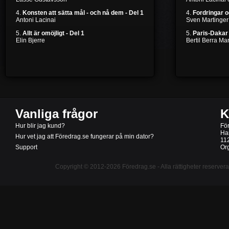
4.
Konsten att sätta mål - och nå dem - Del 1
4.
Fordringar 
Antoni Lacinai
Sven Martinger
5.
Allt är omöjligt - Del 1
5.
Paris-Dakar 
Elin Bjerre
Bertil Berra M
Vanliga frågor
K
Hur blir jag kund?
Fö
Ha
Hur vet jag att Föredrag.se fungerar på min dator?
11
Support
Or
Copyright © 2012-2026
Föredrag.se
- Alla rättigheter reserver