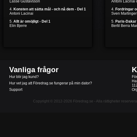
Lasse Gustavsson
Antoni Lacinai
4.
Konsten att sätta mål - och nå dem - Del 1
4.
Fordringar 
Antoni Lacinai
Sven Martinger
5.
Allt är omöjligt - Del 1
5.
Paris-Dakar 
Elin Bjerre
Bertil Berra M
Vanliga frågor
K
Hur blir jag kund?
Fö
Ha
Hur vet jag att Föredrag.se fungerar på min dator?
11
Support
Or
Copyright © 2012-2026
Föredrag.se
- Alla rättigheter reserver