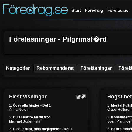
Start
Föredrag
Föreläsare
Föreläsningar - Pilgrimsf�rd
Kategorier
Rekommenderat
Föreläsningar
Förel
Flest visningar
Högst be
1.
Över alla hinder - Del 1
1.
Mental Fulfil
Anna Nordin
Claes Hellgren
2.
Du är bättre än du tror
2.
Konsumentr
Michael Södermalm
Sven Martinger
3.
Dina tankar, dina möjligheter - Del 1
3.
Bättre möten