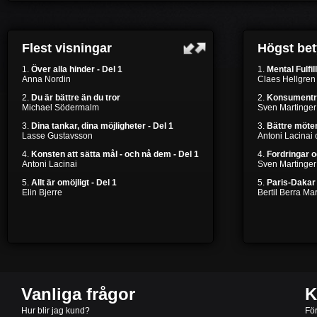
Flest visningar
Högst be
1.
Över alla hinder - Del 1
1.
Mental Fulfil
Anna Nordin
Claes Hellgren
2.
Du är bättre än du tror
2.
Konsumentr
Michael Södermalm
Sven Martinger
3.
Dina tankar, dina möjligheter - Del 1
3.
Bättre möten
Lasse Gustavsson
Antoni Lacinai
4.
Konsten att sätta mål - och nå dem - Del 1
4.
Fordringar 
Antoni Lacinai
Sven Martinger
5.
Allt är omöjligt - Del 1
5.
Paris-Dakar 
Elin Bjerre
Bertil Berra M
Vanliga frågor
K
Hur blir jag kund?
Fö