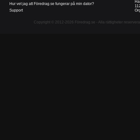
Ha
Hur vet jag att Föredrag.se fungerar på min dator?
11
Support
Or
Copyright © 2012-2026
Föredrag.se
- Alla rättigheter reserver