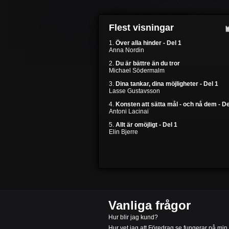
Flest visningar
1.
Över alla hinder - Del 1
Anna Nordin
2.
Du är bättre än du tror
Michael Södermalm
3.
Dina tankar, dina möjligheter - Del 1
Lasse Gustavsson
4.
Konsten att sätta mål - och nå dem - De
Antoni Lacinai
5.
Allt är omöjligt - Del 1
Elin Bjerre
Vanliga frågor
Hur blir jag kund?
Hur vet jag att Föredrag.se fungerar på min