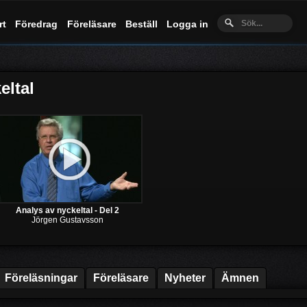
rt
Föredrag
Föreläsare
Beställ
Logga in
eltal
Analys av nyckeltal - Del 2
Jörgen Gustavsson
Föreläsningar
Föreläsare
Nyheter
Ämnen