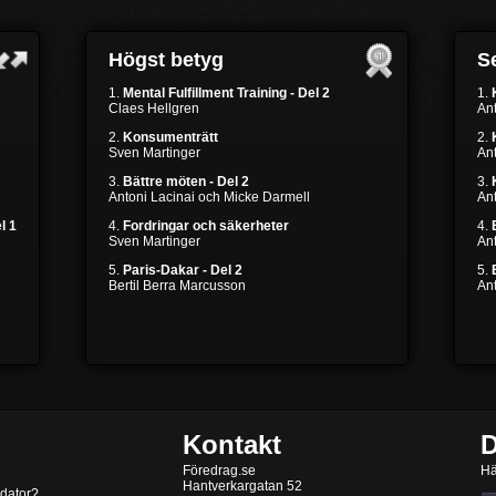
Högst betyg
Se
1.
Mental Fulfillment Training - Del 2
1.
Claes Hellgren
Ant
2.
Konsumenträtt
2.
Sven Martinger
Ant
3.
Bättre möten - Del 2
3.
Antoni Lacinai och Micke Darmell
Ant
l 1
4.
Fordringar och säkerheter
4.
Sven Martinger
An
5.
Paris-Dakar - Del 2
5.
Bertil Berra Marcusson
An
Kontakt
D
Föredrag.se
Hä
Hantverkargatan 52
 dator?