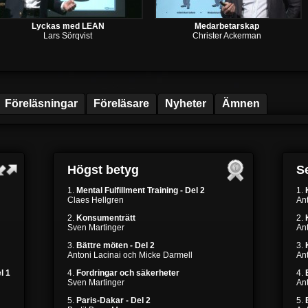
Lyckas med LEAN
Medarbetarskap
Lars Sörqvist
Christer Ackerman
Föreläsningar
Föreläsare
Nyheter
Ämnen
Högst betyg
Se
1.
Mental Fulfillment Training - Del 2
1.
Claes Hellgren
Ant
2.
Konsumenträtt
2.
Sven Martinger
Ant
3.
Bättre möten - Del 2
3.
Antoni Lacinai och Micke Darmell
Ant
l 1
4.
Fordringar och säkerheter
4.
Sven Martinger
An
5.
Paris-Dakar - Del 2
5.