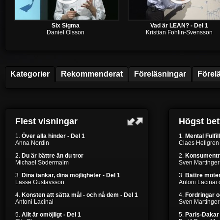
Six Sigma
Vad är LEAN? - Del 1
Daniel Olsson
Kristian Fohlin-Svensson
Kategorier
Rekommenderat
Föreläsningar
Förel
Flest visningar
Högst be
1.
Över alla hinder - Del 1
1.
Mental Fulfil
Anna Nordin
Claes Hellgren
2.
Du är bättre än du tror
2.
Konsumentr
Michael Södermalm
Sven Martinger
3.
Dina tankar, dina möjligheter - Del 1
3.
Bättre möten
Lasse Gustavsson
Antoni Lacinai
4.
Konsten att sätta mål - och nå dem - Del 1
4.
Fordringar 
Antoni Lacinai
Sven Martinger
5.
Allt är omöjligt - Del 1
5.
Paris-Dakar 