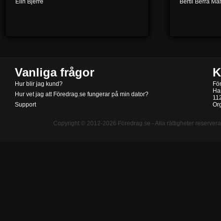
Elin Bjerre
Bertil Berra M
Vanliga frågor
K
Hur blir jag kund?
Fö
Ha
Hur vet jag att Föredrag.se fungerar på min dator?
11
Support
Or
Copyright © 2012-2026
Föredrag.se
- Alla rättigheter reserver