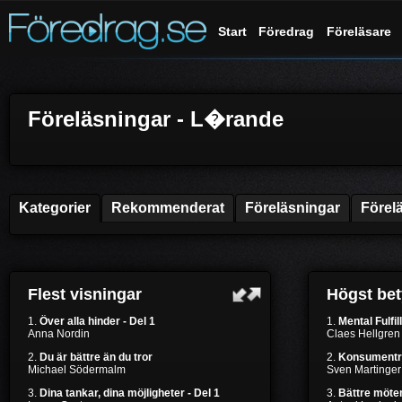
Start
Föredrag
Föreläsare
Föreläsningar - L�rande
Kategorier
Rekommenderat
Föreläsningar
Förel
Flest visningar
Högst be
1.
Över alla hinder - Del 1
1.
Mental Fulfil
Anna Nordin
Claes Hellgren
2.
Du är bättre än du tror
2.
Konsumentr
Michael Södermalm
Sven Martinger
3.
Dina tankar, dina möjligheter - Del 1
3.
Bättre möten