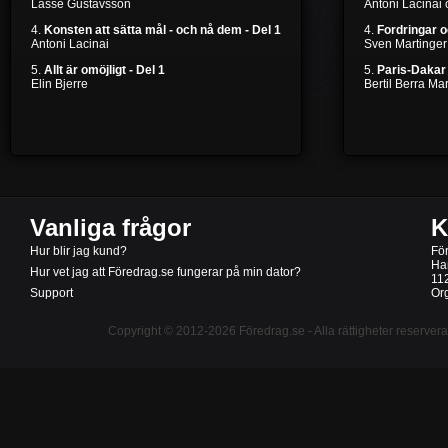
Lasse Gustavsson
Antoni Lacinai
4.
Konsten att sätta mål - och nå dem - Del 1
4.
Fordringar 
Antoni Lacinai
Sven Martinger
5.
Allt är omöjligt - Del 1
5.
Paris-Dakar 
Elin Bjerre
Bertil Berra M
Vanliga frågor
K
Hur blir jag kund?
Fö
Ha
Hur vet jag att Föredrag.se fungerar på min dator?
11
Support
Or
Copyright © 2012-2026
Föredrag.se
- Alla rättigheter reserver