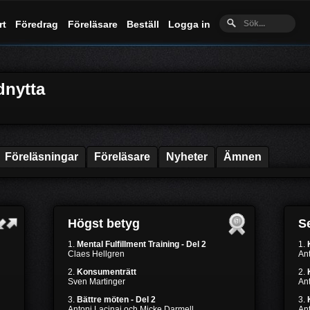
rt
Föredrag
Föreläsare
Beställ
Logga in
dnytta
Föreläsningar
Föreläsare
Nyheter
Ämnen
Högst betyg
Se
1.
Mental Fulfillment Training - Del 2
1.
Claes Hellgren
Ant
2.
Konsumenträtt
2.
Sven Martinger
Ant
3.
Bättre möten - Del 2
3.
Antoni Lacinai och Micke Darmell
Ant