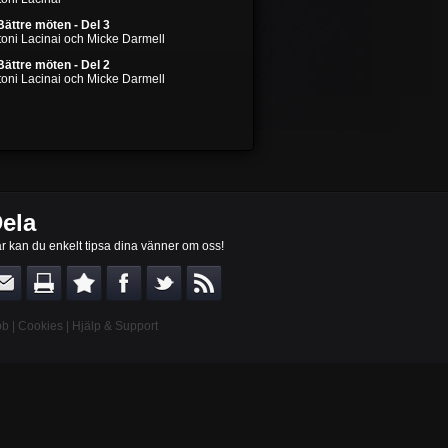
Bättre möten - Del 3
toni Lacinai och Micke Darmell
Bättre möten - Del 2
toni Lacinai och Micke Darmell
ela
r kan du enkelt tipsa dina vänner om oss!
bb
|
Cookies
|
Hjälp & Support