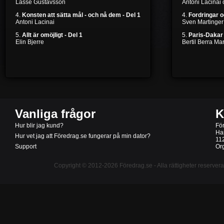
Lasse Gustavsson
Antoni Lacinai
4.
Konsten att sätta mål - och nå dem - Del 1
4.
Fordringar 
Antoni Lacinai
Sven Martinger
5.
Allt är omöjligt - Del 1
5.
Paris-Dakar 
Elin Bjerre
Bertil Berra M
Vanliga frågor
K
Hur blir jag kund?
Fö
Ha
Hur vet jag att Föredrag.se fungerar på min dator?
11
Support
Or
Copyright © 2012-2026
Föredrag.se
- Alla rättigheter reserver