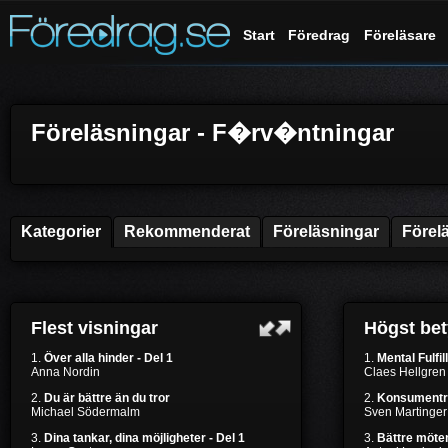
Start
Föredrag
Föreläsare
Föreläsningar - F�rv�ntningar
Kategorier
Rekommenderat
Föreläsningar
Förel
Flest visningar
Högst be
1.
Över alla hinder - Del 1
1.
Mental Fulfil
Anna Nordin
Claes Hellgren
2.
Du är bättre än du tror
2.
Konsumentr
Michael Södermalm
Sven Martinger
3.
Dina tankar, dina möjligheter - Del 1
3.
Bättre möten