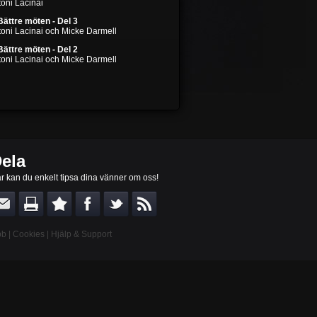
oni Lacinai
Bättre möten - Del 3
toni Lacinai och Micke Darmell
Bättre möten - Del 2
toni Lacinai och Micke Darmell
ela
r kan du enkelt tipsa dina vänner om oss!
bb
|
Cookies
|
Hjälp & Support