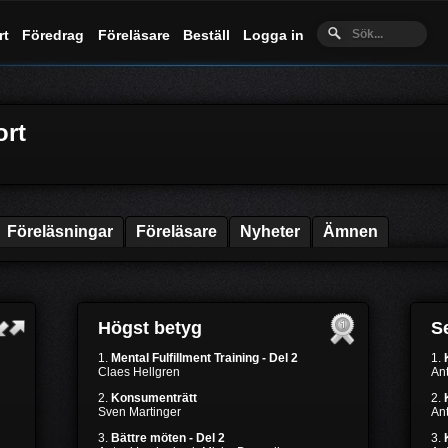
rt
Föredrag
Föreläsare
Beställ
Logga in
ort
Föreläsningar
Föreläsare
Nyheter
Ämnen
Högst betyg
Se
1.
Mental Fulfillment Training - Del 2
1.
Claes Hellgren
Ant
2.
Konsumenträtt
2.
Sven Martinger
Ant
3.
Bättre möten - Del 2
3.