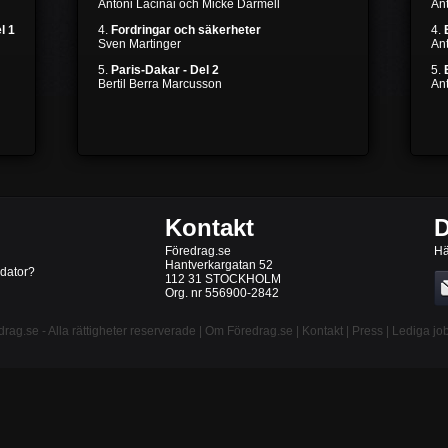
Antoni Lacinai och Micke Darmell
Ant
l 1
4.
Fordringar och säkerheter
4.
Sven Martinger
An
5.
Paris-Dakar - Del 2
5.
Bertil Berra Marcusson
An
Kontakt
D
Föredrag.se
Hä
Hantverkargatan 52
 dator?
112 31 STOCKHOLM
Org. nr 556900-2842
drag.se
- Alla rättigheter reserverade |
Om Föredrag.se
|
Kontakt
|
Press
|
Lediga jo