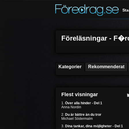
Sta
Föreläsningar - F�r
Kategorier
Rekommenderat
Flest visningar
1.
Över alla hinder - Del 1
Anna Nordin
2.
Du är bättre än du tror
Michael Södermalm
3.
Dina tankar, dina möjligheter - Del 1