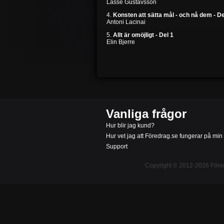
Lasse Gustavsson
4.
Konsten att sätta mål - och nå dem - De
Antoni Lacinai
5.
Allt är omöjligt - Del 1
Elin Bjerre
Vanliga frågor
Hur blir jag kund?
Hur vet jag att Föredrag.se fungerar på min
Support
Copyright © 2012-2026
Före