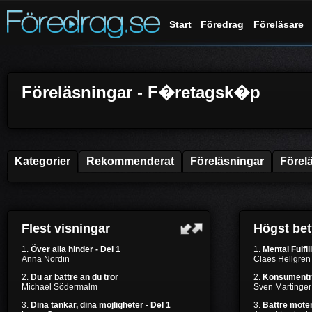
Start
Föredrag
Föreläsare
Föreläsningar - F�retagsk�p
Kategorier
Rekommenderat
Föreläsningar
Förel
Flest visningar
Högst be
1.
Över alla hinder - Del 1
1.
Mental Fulfil
Anna Nordin
Claes Hellgren
2.
Du är bättre än du tror
2.
Konsumentr
Michael Södermalm
Sven Martinger
3.
Dina tankar, dina möjligheter - Del 1
3.
Bättre möten