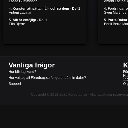
Lasse Gustavsson
Antoni Lacinai
4.
Konsten att sätta mål - och nå dem - Del 1
4.
Fordringar 
Antoni Lacinai
Sven Martinger
5.
Allt är omöjligt - Del 1
5.
Paris-Dakar 
Elin Bjerre
Bertil Berra M
Vanliga frågor
K
Hur blir jag kund?
Fö
Ha
Hur vet jag att Föredrag.se fungerar på min dator?
11
Support
Or
Copyright © 2012-2026
Föredrag.se
- Alla rättigheter reserver