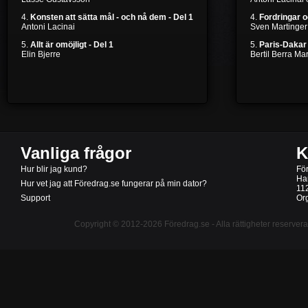
4.
Konsten att sätta mål - och nå dem - Del 1
4.
Fordringar 
Antoni Lacinai
Sven Martinger
5.
Allt är omöjligt - Del 1
5.
Paris-Dakar 
Elin Bjerre
Bertil Berra M
Vanliga frågor
K
Hur blir jag kund?
Fö
Ha
Hur vet jag att Föredrag.se fungerar på min dator?
11
Support
Or
Copyright © 2012-2026
Föredrag.se
- Alla rättigheter reserver