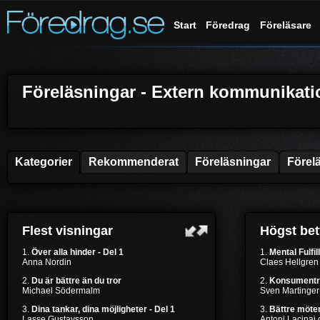
Start
Föredrag
Föreläsare
Föreläsningar - Extern kommunikati
Kategorier
Rekommenderat
Föreläsningar
Förel
Flest visningar
Högst be
1.
Över alla hinder - Del 1
1.
Mental Fulfil
Anna Nordin
Claes Hellgren
2.
Du är bättre än du tror
2.
Konsumentr
Michael Södermalm
Sven Martinger
3.
Dina tankar, dina möjligheter - Del 1
3.
Bättre möten
Lasse Gustavsson
Antoni Lacinai