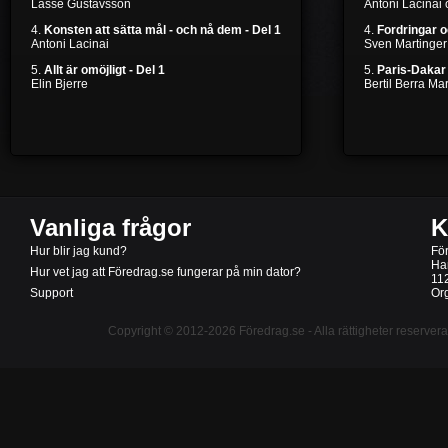
Lasse Gustavsson
Antoni Lacinai
4.
Konsten att sätta mål - och nå dem - Del 1
4.
Fordringar 
Antoni Lacinai
Sven Martinger
5.
Allt är omöjligt - Del 1
5.
Paris-Dakar 
Elin Bjerre
Bertil Berra M
Vanliga frågor
K
Hur blir jag kund?
Fö
Ha
Hur vet jag att Föredrag.se fungerar på min dator?
11
Support
Or
Copyright © 2012-2026
Föredrag.se
- Alla rättigheter reserver