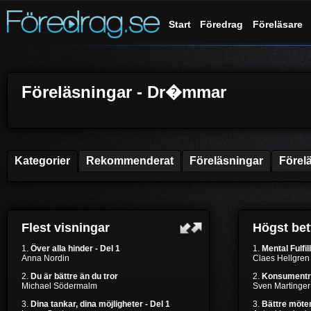
Start
Föredrag
Föreläsare
Föreläsningar - Dr�mmar
Kategorier
Rekommenderat
Föreläsningar
Förel
Flest visningar
Högst be
1.
Över alla hinder - Del 1
1.
Mental Fulfil
Anna Nordin
Claes Hellgren
2.
Du är bättre än du tror
2.
Konsumentr
Michael Södermalm
Sven Martinger
3.
Dina tankar, dina möjligheter - Del 1
3.
Bättre möten