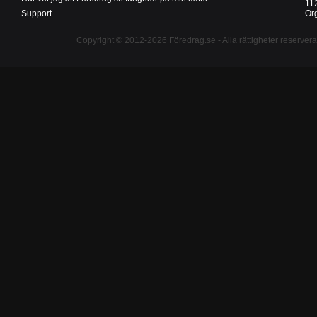
11
Support
Or
Copyright © 2012-2026
Föredrag.se
- Alla rättigheter reserver