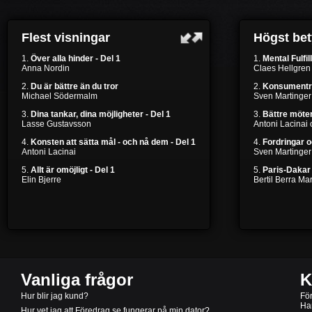
Flest visningar
Högst be
1.
Över alla hinder - Del 1
1.
Mental Fulfil
Anna Nordin
Claes Hellgren
2.
Du är bättre än du tror
2.
Konsumentr
Michael Södermalm
Sven Martinger
3.
Dina tankar, dina möjligheter - Del 1
3.
Bättre möten
Lasse Gustavsson
Antoni Lacinai
4.
Konsten att sätta mål - och nå dem - Del 1
4.
Fordringar 
Antoni Lacinai
Sven Martinger
5.
Allt är omöjligt - Del 1
5.
Paris-Dakar 
Elin Bjerre
Bertil Berra M
Vanliga frågor
K
Hur blir jag kund?
Fö
Ha
Hur vet jag att Föredrag.se fungerar på min dator?