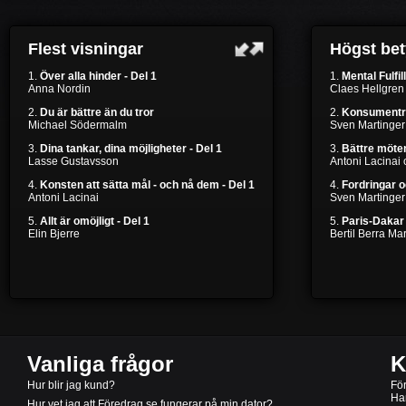
Flest visningar
Högst be
1.
Över alla hinder - Del 1
1.
Mental Fulfil
Anna Nordin
Claes Hellgren
2.
Du är bättre än du tror
2.
Konsumentr
Michael Södermalm
Sven Martinger
3.
Dina tankar, dina möjligheter - Del 1
3.
Bättre möten
Lasse Gustavsson
Antoni Lacinai
4.
Konsten att sätta mål - och nå dem - Del 1
4.
Fordringar 
Antoni Lacinai
Sven Martinger
5.
Allt är omöjligt - Del 1
5.
Paris-Dakar 
Elin Bjerre
Bertil Berra M
Vanliga frågor
K
Hur blir jag kund?
Fö
Ha
Hur vet jag att Föredrag.se fungerar på min dator?