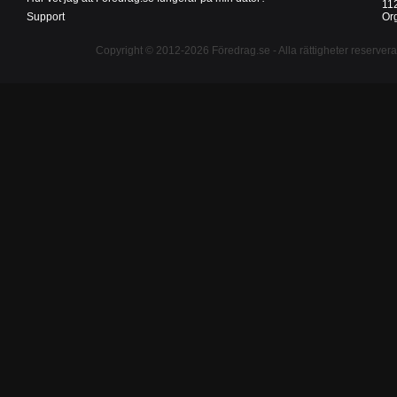
11
Support
Or
Copyright © 2012-2026
Föredrag.se
- Alla rättigheter reserver