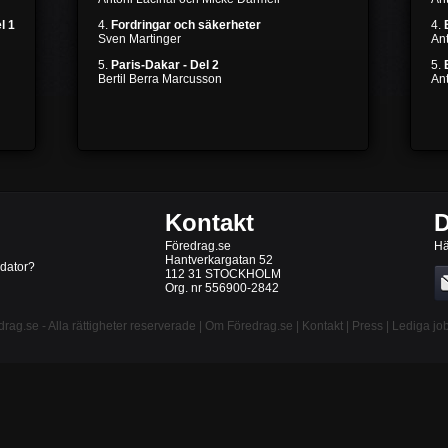
l 1
4.
Fordringar och säkerheter
4.
Sven Martinger
An
5.
Paris-Dakar - Del 2
5.
Bertil Berra Marcusson
An
Kontakt
D
Föredrag.se
Hä
Hantverkargatan 52
 dator?
112 31 STOCKHOLM
Org. nr 556900-2842
drag.se
- Alla rättigheter reserverade |
Om Föredrag.se
|
Kontakt
|
Press
|
Lediga jo