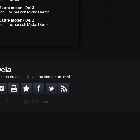
Bättre möten - Del 3
toni Lacinai och Micke Darmell
Bättre möten - Del 2
toni Lacinai och Micke Darmell
ela
r kan du enkelt tipsa dina vänner om oss!
bb
|
Cookies
|
Hjälp & Support