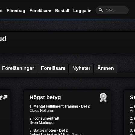
rt
Föredrag
Föreläsare
Beställ
Logga in
ud
Föreläsningar
Föreläsare
Nyheter
Ämnen
Högst betyg
Se
1.
Mental Fulfillment Training - Del 2
1.
Claes Hellgren
Ant
2.
Konsumenträtt
2.
Sven Martinger
Ant
3.
Bättre möten - Del 2
3.
Antoni Lacinai och Micke Darmell
Ant