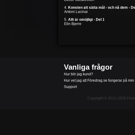
4.
Konsten att sätta mål - och nå dem - De
Antoni Lacinai
5.
Allt är omöjligt - Del 1
Elin Bjerre
Vanliga frågor
Hur blir jag kund?
Hur vet jag att Föredrag.se fungerar på min
Support
Copyright © 2012-2026
Före