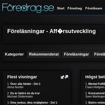
Start
Föredrag
Föreläsare
Föreläsningar - Aff�rsutveckling
Kategorier
Rekommenderat
Föreläsningar
Förel
Flest visningar
Högst be
1.
Över alla hinder - Del 1
1.
Mental Fulfil
Anna Nordin
Claes Hellgren
2.
Du är bättre än du tror
2.
Konsumentr
Michael Södermalm
Sven Martinger
3.
Dina tankar, dina möjligheter - Del 1
3.
Bättre möten