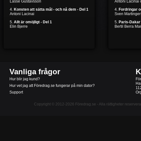
Lasse Gustavsson
Antoni Lacinai
4.
Konsten att sätta mål - och nå dem - Del 1
4.
Fordringar 
Antoni Lacinai
Sven Martinger
5.
Allt är omöjligt - Del 1
5.
Paris-Dakar 
Elin Bjerre
Bertil Berra M
Vanliga frågor
K
Hur blir jag kund?
Fö
Ha
Hur vet jag att Föredrag.se fungerar på min dator?
11
Support
Or
Copyright © 2012-2026
Föredrag.se
- Alla rättigheter reserver