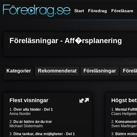
Start
Föredrag
Föreläsare
Föreläsningar - Aff�rsplanering
Kategorier
Rekommenderat
Föreläsningar
Förel
Flest visningar
Högst be
1.
Över alla hinder - Del 1
1.
Mental Fulfil
Anna Nordin
Claes Hellgren
2.
Du är bättre än du tror
2.
Konsumentr
Michael Södermalm
Sven Martinger
3.
Dina tankar, dina möjligheter - Del 1
3.
Bättre möten