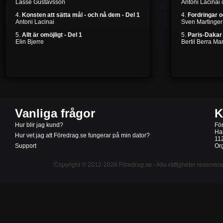
Lasse Gustavsson
Antoni Lacinai
4.
Konsten att sätta mål - och nå dem - Del 1
4.
Fordringar 
Antoni Lacinai
Sven Martinger
5.
Allt är omöjligt - Del 1
5.
Paris-Dakar 
Elin Bjerre
Bertil Berra M
Vanliga frågor
K
Hur blir jag kund?
Fö
Ha
Hur vet jag att Föredrag.se fungerar på min dator?
11
Support
Or
Copyright © 2012-2026
Föredrag.se
- Alla rättigheter reserver