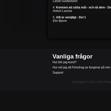
Lasse Gustavsson
4.
Konsten att sätta mål - och nå dem - De
Antoni Lacinai
5.
Allt är omöjligt - Del 1
Elin Bjerre
Vanliga frågor
Hur blir jag kund?
Hur vet jag att Föredrag.se fungerar på min
Support
Copyright © 2012-2026
Före