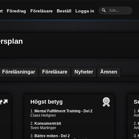
rt
Föredrag
Föreläsare
Beställ
Logga in
�rsplan
Föreläsningar
Föreläsare
Nyheter
Ämnen
Högst betyg
Se
1.
Mental Fulfillment Training - Del 2
1.
Claes Hellgren
Ant
2.
Konsumenträtt
2.
Sven Martinger
Ant
3.
Bättre möten - Del 2
3.