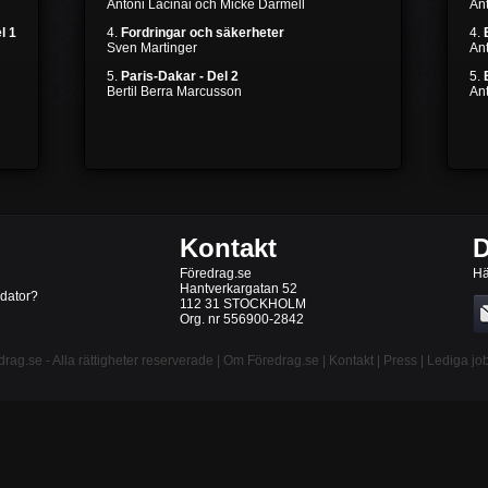
Antoni Lacinai och Micke Darmell
Ant
l 1
4.
Fordringar och säkerheter
4.
Sven Martinger
An
5.
Paris-Dakar - Del 2
5.
Bertil Berra Marcusson
An
Kontakt
D
Föredrag.se
Hä
Hantverkargatan 52
 dator?
112 31 STOCKHOLM
Org. nr 556900-2842
drag.se
- Alla rättigheter reserverade |
Om Föredrag.se
|
Kontakt
|
Press
|
Lediga jo