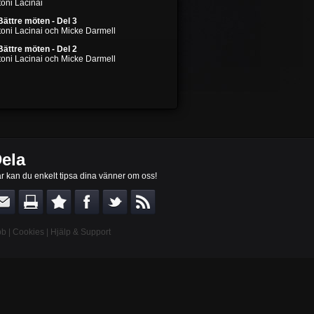
oni Lacinai
Bättre möten - Del 3
toni Lacinai och Micke Darmell
Bättre möten - Del 2
toni Lacinai och Micke Darmell
ela
r kan du enkelt tipsa dina vänner om oss!
bb
|
Cookies
|
Hjälp & Support