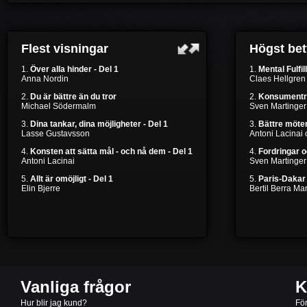
Flest visningar
Högst be
1.
Över alla hinder - Del 1
1.
Mental Fulfil
Anna Nordin
Claes Hellgren
2.
Du är bättre än du tror
2.
Konsumentr
Michael Södermalm
Sven Martinger
3.
Dina tankar, dina möjligheter - Del 1
3.
Bättre möten
Lasse Gustavsson
Antoni Lacinai
4.
Konsten att sätta mål - och nå dem - Del 1
4.
Fordringar 
Antoni Lacinai
Sven Martinger
5.
Allt är omöjligt - Del 1
5.
Paris-Dakar 
Elin Bjerre
Bertil Berra M
Vanliga frågor
K
Hur blir jag kund?
Fö