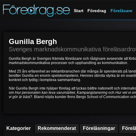
Start
Föredrag
Föreläsare
Gunilla Bergh
Sveriges marknadskommunikativa föreläsardrot
Gunilla Bergh är Sveriges främsta föreläsare och rådgivare avseende att förbä
marknadskommunikativa processer och upphandling av kommunikation.
Med 25 års erfarenhet av reklambranschen där många år spenderats på lande
besitter Gunilla en enorm spetskompetens. Hennes största styrka är en ovanlig
konkret och tydlig i komplexa sammanhang.
När Gunilla Bergh inte hjälper företag att lyckas bättre nationellt och internati
om
Hur personalen kan leva varumärket, Kampanjplanering
och
Hur vet vi 
vi gör är bäst?
. Bland nöjda kunder finns Bergs School of Communication och
Kategorier
Rekommenderat
Föreläsningar
Förel