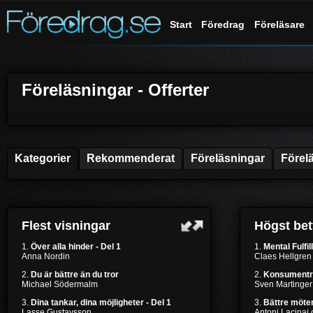
Start
Föredrag
Föreläsare
Föreläsningar - Offerter
Kategorier
Rekommenderat
Föreläsningar
Förel
Flest visningar
Högst be
1.
Över alla hinder - Del 1
1.
Mental Fulfil
Anna Nordin
Claes Hellgren
2.
Du är bättre än du tror
2.
Konsumentr
Michael Södermalm
Sven Martinger
3.
Dina tankar, dina möjligheter - Del 1
3.
Bättre möten
Lasse Gustavsson
Antoni Lacinai