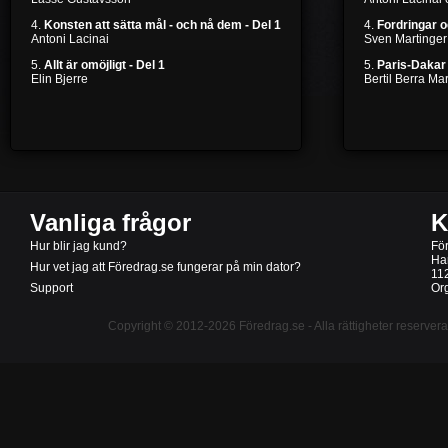
4.
Konsten att sätta mål - och nå dem - Del 1
4.
Fordringar 
Antoni Lacinai
Sven Martinger
5.
Allt är omöjligt - Del 1
5.
Paris-Dakar 
Elin Bjerre
Bertil Berra M
Vanliga frågor
K
Hur blir jag kund?
Fö
Ha
Hur vet jag att Föredrag.se fungerar på min dator?
11
Support
Or
Copyright © 2012-2026
Föredrag.se
- Alla rättigheter reserver